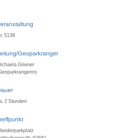
eranstaltung
r. 5138
eitung/Geoparkranger
ichaela Griener
Geoparkrangerin)
auer
a. 2 Stunden
reffpunkt
anderparkplatz
rötschenreuth, 92681