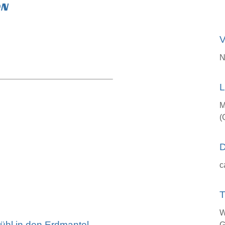
ON
V
N
L
M
(
D
c
T
W
bühl in den Erdmantel
G