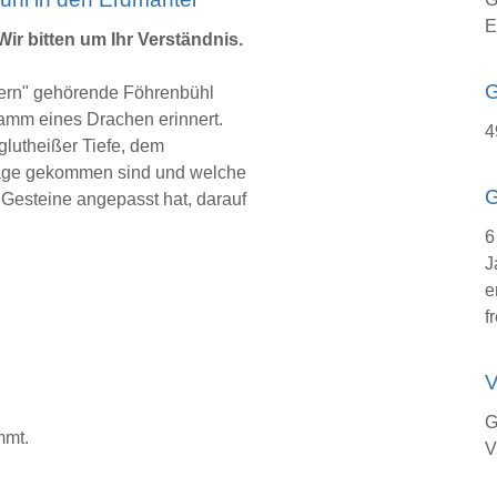
E
Wir bitten um Ihr Verständnis.
ern" gehörende Föhrenbühl
amm eines Drachen erinnert.
4
lutheißer Tiefe, dem
e Lage gekommen sind und welche
G
n Gesteine angepasst hat, darauf
6
J
e
fr
V
G
mmt.
V