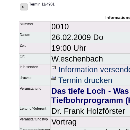
Termin 11/4931
Information
Nummer
0010
Datum
26.02.2009 Do
Zeit
19:00 Uhr
Ort
W.eschenbach
Info senden
Information versend
drucken
Termin drucken
Veranstaltung
Das tiefe Loch - Was
Tiefbohrprogramm (K
Leitung/Referent
Dr. Frank Holzförster
Veranstaltungstyp
Vortrag
Zusammenfassung