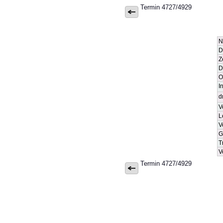
Termin 4727/4929
N
D
Z
D
O
I
d
V
L
V
G
T
V
Termin 4727/4929