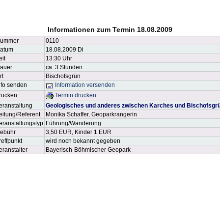
Informationen zum Termin 18.08.2009
ummer
0110
atum
18.08.2009 Di
eit
13:30 Uhr
auer
ca. 3 Stunden
rt
Bischofsgrün
nfo senden
Information versenden
rucken
Termin drucken
eranstaltung
Geologisches und anderes zwischen Karches und Bischofsgr
eitung/Referent
Monika Schaffer, Geoparkrangerin
eranstaltungstyp
Führung/Wanderung
ebühr
3,50 EUR, Kinder 1 EUR
reffpunkt
wird noch bekannt gegeben
eranstalter
Bayerisch-Böhmischer Geopark