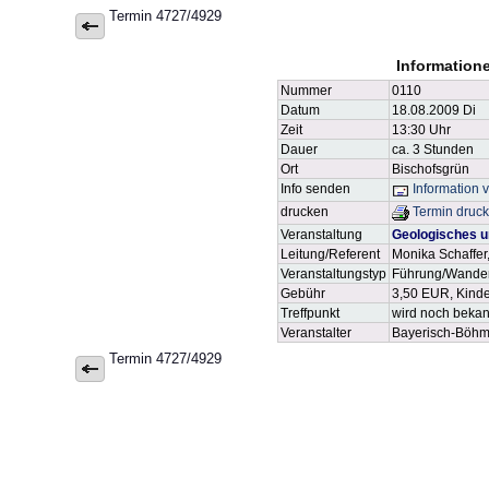
Termin 4727/4929
Information
Nummer
0110
Datum
18.08.2009 Di
Zeit
13:30 Uhr
Dauer
ca. 3 Stunden
Ort
Bischofsgrün
Info senden
Information 
drucken
Termin druc
Veranstaltung
Geologisches u
Leitung/Referent
Monika Schaffer
Veranstaltungstyp
Führung/Wande
Gebühr
3,50 EUR, Kind
Treffpunkt
wird noch beka
Veranstalter
Bayerisch-Böhm
Termin 4727/4929