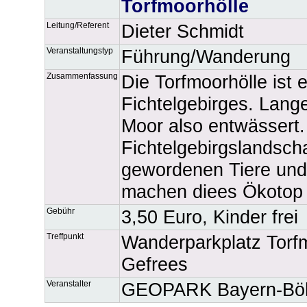
Torfmoorhölle
Leitung/Referent
Dieter Schmidt
Veranstaltungstyp
Führung/Wanderung
Zusammenfassung
Die Torfmoorhölle ist
Fichtelgebirges. Lange
Moor also entwässert.
Fichtelgebirgslandscha
gewordenen Tiere und 
machen diees Ökotop w
Gebühr
3,50 Euro, Kinder frei
Treffpunkt
Wanderparkplatz Torfm
Gefrees
Veranstalter
GEOPARK Bayern-Böh