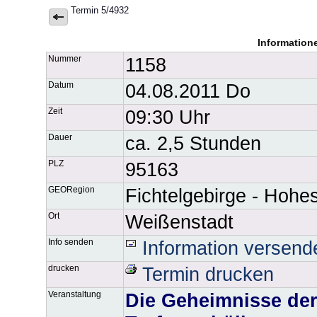
Termin 5/4932
Information
Nummer
1158
Datum
04.08.2011 Do
Zeit
09:30 Uhr
Dauer
ca. 2,5 Stunden
PLZ
95163
GEORegion
Fichtelgebirge - Hohes
Ort
Weißenstadt
Info senden
Information versend
drucken
Termin drucken
Veranstaltung
Die Geheimnisse der