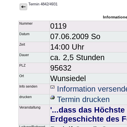
Termin 4842/4931
Information
Nummer
0119
Datum
07.06.2009 So
Zeit
14:00 Uhr
Dauer
ca. 2,5 Stunden
PLZ
95632
Ort
Wunsiedel
Info senden
Information versend
drucken
Termin drucken
Veranstaltung
'...dass das Höchste 
Erdgeschichte des F
Leitung/Referent