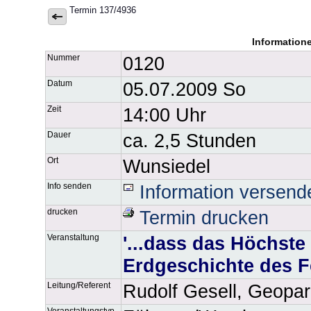
Termin 137/4936
Information
Nummer
0120
Datum
05.07.2009 So
Zeit
14:00 Uhr
Dauer
ca. 2,5 Stunden
Ort
Wunsiedel
Info senden
Information versend
drucken
Termin drucken
Veranstaltung
'...dass das Höchste 
Erdgeschichte des F
Leitung/Referent
Rudolf Gesell, Geopa
Veranstaltungstyp