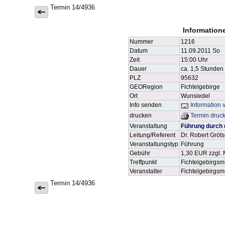
Termin 14/4936
Information
Nummer
1216
Datum
11.09.2011 So
Zeit
15:00 Uhr
Dauer
ca. 1,5 Stunden
PLZ
95632
GEORegion
Fichtelgebirge
Ort
Wunsiedel
Info senden
Information 
drucken
Termin druc
Veranstaltung
Führung durch d
Leitung/Referent
Dr. Robert Gröts
Veranstaltungstyp
Führung
Gebühr
1,30 EUR zzgl. 
Treffpunkt
Fichtelgebirgsm
Veranstalter
Fichtelgebirgs
Termin 14/4936