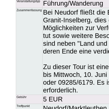
Veranstaltungstyp
Führung/Wanderung
Zusammenfassung
Bei Neudorf fließt die
Granit-Inselberg, dies
Möglichkeiten zur Ver
tut sowie weitere Bes
sind neben "Land und
deren Ende eine verdi
Zu dieser Tour ist ein
bis Mittwoch, 10. Jun
oder 09285/6179. Es i
erforderlich.
Gebühr
5 EUR
Treffpunkt
Neudorf/Marktleuthen,