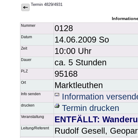
Termin 4829/4931
Information
Nummer
0128
Datum
14.06.2009 So
Zeit
10:00 Uhr
Dauer
ca. 5 Stunden
PLZ
95168
Ort
Marktleuthen
Info senden
Information versend
drucken
Termin drucken
Veranstaltung
ENTFÄLLT: Wanderu
Leitung/Referent
Rudolf Gesell, Geopa