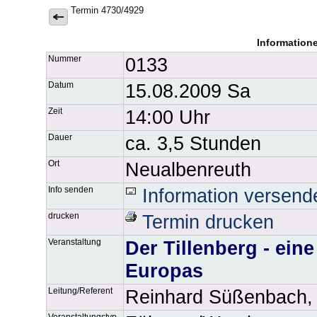
Termin 4730/4929
Information
Nummer
0133
Datum
15.08.2009 Sa
Zeit
14:00 Uhr
Dauer
ca. 3,5 Stunden
Ort
Neualbenreuth
Info senden
Information versend
drucken
Termin drucken
Veranstaltung
Der Tillenberg - ei
Europas
Leitung/Referent
Reinhard Süßenbach,
Veranstaltungstyp