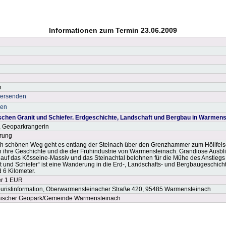
Informationen zum Termin 23.06.2009
h
versenden
ken
schen Granit und Schiefer. Erdgeschichte, Landschaft und Bergbau in Warmen
, Geoparkrangerin
rung
ich schönen Weg geht es entlang der Steinach über den Grenzhammer zum Höllfel
 ihre Geschichte und die der Frühindustrie von Warmensteinach. Grandiose Ausbl
, auf das Kösseine-Massiv und das Steinachtal belohnen für die Mühe des Anstieg
t und Schiefer“ ist eine Wanderung in die Erd-, Landschafts- und Bergbaugeschic
 6 Kilometer.
er 1 EUR
Touristinformation, Oberwarmensteinacher Straße 420, 95485 Warmensteinach
ischer Geopark/Gemeinde Warmensteinach