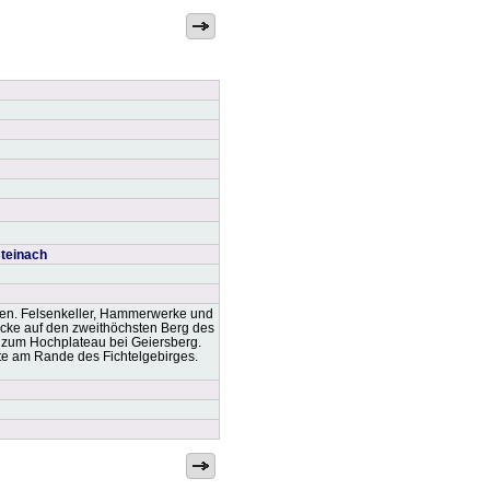
steinach
sen. Felsenkeller, Hammerwerke und
icke auf den zweithöchsten Berg des
s zum Hochplateau bei Geiersberg.
hte am Rande des Fichtelgebirges.