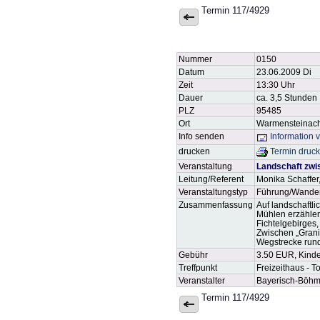
Termin 117/4929
Nummer
0150
Datum
23.06.2009 Di
Zeit
13:30 Uhr
Dauer
ca. 3,5 Stunden
PLZ
95485
Ort
Warmensteinac
Info senden
Information 
drucken
Termin druc
Veranstaltung
Landschaft zwi
Leitung/Referent
Monika Schaffer
Veranstaltungstyp
Führung/Wande
Zusammenfassung
Auf landschaftl
Mühlen erzählen
Fichtelgebirges
Zwischen „Grani
Wegstrecke rund
Gebühr
3.50 EUR, Kind
Treffpunkt
Freizeithaus - 
Veranstalter
Bayerisch-Böhm
Termin 117/4929