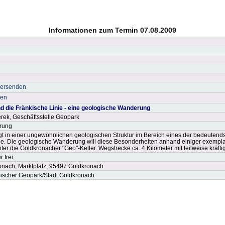
Informationen zum Termin 07.08.2009
versenden
ken
d die Fränkische Linie - eine geologische Wanderung
erek, Geschäftsstelle Geopark
rung
gt in einer ungewöhnlichen geologischen Struktur im Bereich eines der bedeutends
ie. Die geologische Wanderung will diese Besonderheiten anhand einiger exempla
ter die Goldkronacher "Geo"-Keller. Wegstrecke ca. 4 Kilometer mit teilweise kräft
 frei
nach, Marktplatz, 95497 Goldkronach
ischer Geopark/Stadt Goldkronach