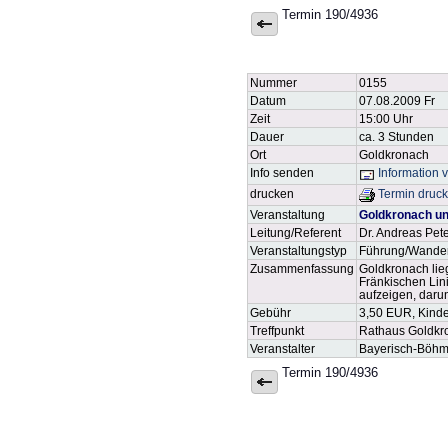
Termin 190/4936
Nummer
0155
Datum
07.08.2009 Fr
Zeit
15:00 Uhr
Dauer
ca. 3 Stunden
Ort
Goldkronach
Info senden
Information 
drucken
Termin druc
Veranstaltung
Goldkronach un
Leitung/Referent
Dr. Andreas Pet
Veranstaltungstyp
Führung/Wande
Zusammenfassung
Goldkronach lie
Fränkischen Lin
aufzeigen, darun
Gebühr
3,50 EUR, Kinder
Treffpunkt
Rathaus Goldkro
Veranstalter
Bayerisch-Böhm
Termin 190/4936