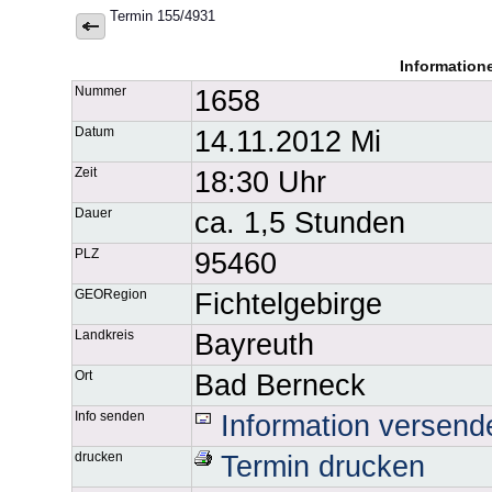
Termin 155/4931
Information
Nummer
1658
Datum
14.11.2012 Mi
Zeit
18:30 Uhr
Dauer
ca. 1,5 Stunden
PLZ
95460
GEORegion
Fichtelgebirge
Landkreis
Bayreuth
Ort
Bad Berneck
Info senden
Information versend
drucken
Termin drucken