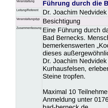
Veranstaltung
Führung durch die B
Leitung/Referent
Dr. Joachim Nedvidek
Veranstaltungstyp
Besichtigung
Zusammenfassung
Eine Führung durch da
Bad Bernecks. Mensch
bemerkenswerten „Koo
dieses außergewöhnli
Dr. Joachim Nedvidek 
Kurhausfelsen, erlebe
Steine tropfen.
Maximal 10 Teilnehmer
Anmeldung unter 0176 
bad-berneck.de