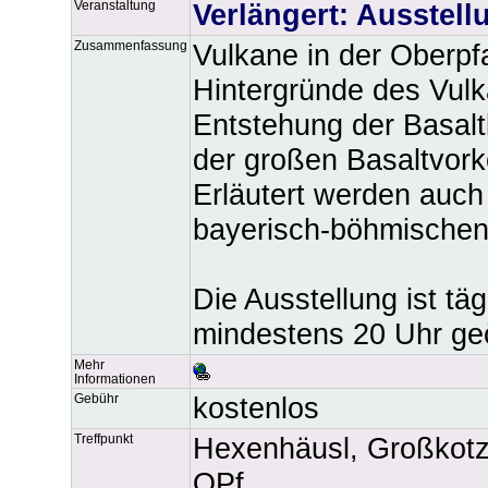
Veranstaltung
Verlängert:
Ausstellu
Zusammenfassung
Vulkane in der Oberpfa
Hintergründe des Vulk
Entstehung der Basal
der großen Basaltvork
Erläutert werden auch
bayerisch-böhmischen
Die Ausstellung ist tä
mindestens 20 Uhr geö
Mehr
Informationen
Gebühr
kostenlos
Treffpunkt
Hexenhäusl, Großkotz
OPf.