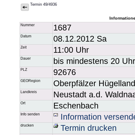
Termin 49/4936
Information
Nummer
1687
Datum
08.12.2012 Sa
Zeit
11:00 Uhr
Dauer
bis mindestens 20 Uh
PLZ
92676
GEORegion
Oberpfälzer Hügellan
Landkreis
Neustadt a.d. Waldna
Ort
Eschenbach
Info senden
Information versend
drucken
Termin drucken