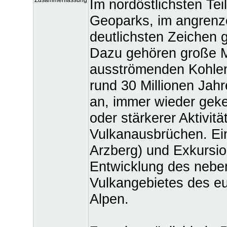
Im nordöstlichsten Te
Geoparks, im angrenze
deutlichsten Zeichen g
Dazu gehören große M
ausströmenden Kohlen
rund 30 Millionen Jahr
an, immer wieder gek
oder stärkerer Aktivitä
Vulkanausbrüchen. Ein
Arzberg) und Exkursio
Entwicklung des neben
Vulkangebietes des eu
Alpen.