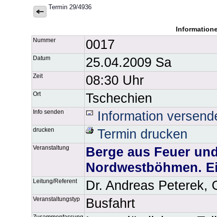
Termin 29/4936
Information
Nummer
0017
Datum
25.04.2009 Sa
Zeit
08:30 Uhr
Ort
Tschechien
Info senden
Information versend
drucken
Termin drucken
Veranstaltung
Berge aus Feuer und
Nordwestböhmen. Ei
Leitung/Referent
Dr. Andreas Peterek, 
Veranstaltungstyp
Busfahrt
Zusammenfassung