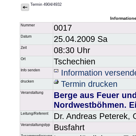
Termin 4904/4932
Information
Nummer
0017
Datum
25.04.2009 Sa
Zeit
08:30 Uhr
Ort
Tschechien
Info senden
Information versend
drucken
Termin drucken
Veranstaltung
Berge aus Feuer und
Nordwestböhmen. Ei
Leitung/Referent
Dr. Andreas Peterek, 
Veranstaltungstyp
Busfahrt
Zusammenfassung