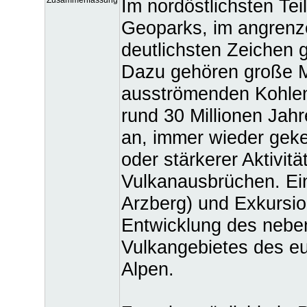
Im nordöstlichsten Te
Geoparks, im angrenze
deutlichsten Zeichen g
Dazu gehören große M
ausströmenden Kohlen
rund 30 Millionen Jahr
an, immer wieder gek
oder stärkerer Aktivitä
Vulkanausbrüchen. Ein
Arzberg) und Exkursio
Entwicklung des neben
Vulkangebietes des eu
Alpen.