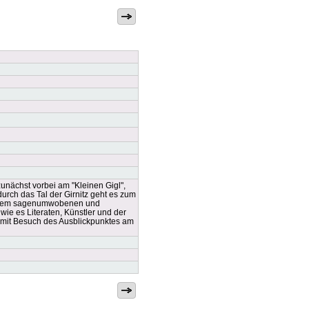
zunächst vorbei am "Kleinen Gigl",
urch das Tal der Girnitz geht es zum
t", dem sagenumwobenen und
ie es Literaten, Künstler und der
 mit Besuch des Ausblickpunktes am