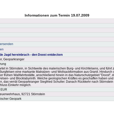
Informationen zum Termin 19.07.2009
versenden
ken
lde Jagd hereinbrach - den Doost entdecken
ler, Geoparkranger
rung
rtet in Störnstein, in Sichtweite des malerischen Burg- und Kirchfelsens, und führt 
Burgfelsen eine markante Matratzen- und Wollsackformation aus Granit. Hindurch d
ner frühen Wallfahrtsstätte, anschließend hinein in das Naturschutzgebiet "Doos
Felsen- und Blocklabyrinth. Welche geologischen Kräftes es geschaffen haben und w
, das verrät Geoparkranger Siegfried Schuller. Danach Rückkehr nach Störnstein
chluss Einkehr möglich.
1 EUR
Feuerwehrhaus, 92721 Störnstein
ischer Geopark