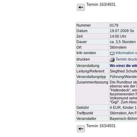
Termin 163/4931
Nummer
0179
Datum
19.07.2009 So
Zeit
14:00 Uhr
Dauer
ca. 3,5 Stunden
Ort
Störnstein
Info senden
Information 
drucken
Termin druc
Veranstaltung
Wo einst die wi
Leitung/Referent
Siegfried Schul
Veranstaltungstyp
Führung/Wande
Zusammenfassung
Die Rundtour sta
ebenso wie der 
"Hafendeck", ei
faszinierenden 
Volksmund sehen
"Gigl". Zum Abs
Gebühr
4 EUR, Kinder 
Treffpunkt
Störnstein, Am 
Veranstalter
Bayerisch-Böhm
Termin 163/4931