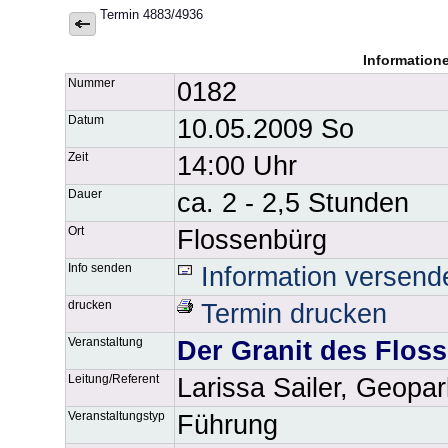
Termin 4883/4936
Information
Nummer
0182
Datum
10.05.2009 So
Zeit
14:00 Uhr
Dauer
ca. 2 - 2,5 Stunden
Ort
Flossenbürg
Info senden
Information versend
drucken
Termin drucken
Veranstaltung
Der Granit des Flos
Leitung/Referent
Larissa Sailer, Geopa
Veranstaltungstyp
Führung