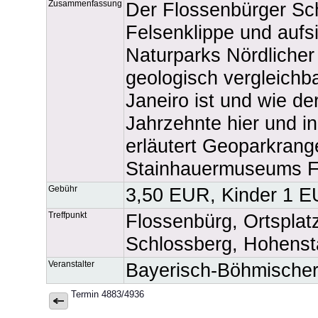
Zusammenfassung
Der Flossenbürger Sch
Felsenklippe und auf
Naturparks Nördlicher
geologisch vergleichb
Janeiro ist und wie de
Jahrzehnte hier und i
erläutert Geoparkrange
Stainhauermuseums F
Gebühr
3,50 EUR, Kinder 1 
Treffpunkt
Flossenbürg, Ortsplat
Schlossberg, Hohenst
Veranstalter
Bayerisch-Böhmische
Termin 4883/4936