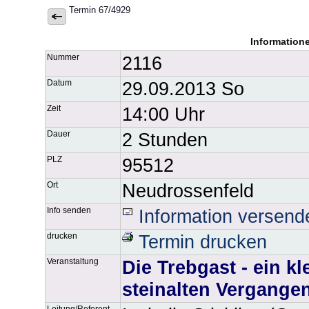
Termin 67/4929
Information
Nummer
2116
Datum
29.09.2013 So
Zeit
14:00 Uhr
Dauer
2 Stunden
PLZ
95512
Ort
Neudrossenfeld
Info senden
Information versend
drucken
Termin drucken
Veranstaltung
Die Trebgast - ein k
steinalten Vergangen
Leitung/Referent