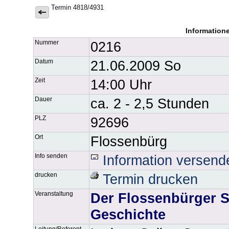
Termin 4818/4931
Information
Nummer
0216
Datum
21.06.2009 So
Zeit
14:00 Uhr
Dauer
ca. 2 - 2,5 Stunden
PLZ
92696
Ort
Flossenbürg
Info senden
Information versend
drucken
Termin drucken
Veranstaltung
Der Flossenbürger S
Geschichte
Leitung/Referent