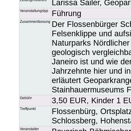
Larissa Sailer, Geopa
Veranstaltungstyp
Führung
Zusammenfassung
Der Flossenbürger Sch
Felsenklippe und auf
Naturparks Nördlicher
geologisch vergleichb
Janeiro ist und wie de
Jahrzehnte hier und i
erläutert Geoparkrange
Stainhauermuseums F
Gebühr
3,50 EUR, Kinder 1 
Treffpunkt
Flossenbürg, Ortsplat
Schlossberg, Hohenst
Veranstalter