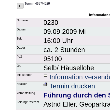
Termin 4687/4929
Information
Nummer
0230
Datum
09.09.2009 Mi
Zeit
16:00 Uhr
Dauer
ca. 2 Stunden
PLZ
95100
Ort
Selb/ Häusellohe
Info senden
Information versend
drucken
Termin drucken
Veranstaltung
Führung durch den 
Leitung/Referent
Astrid Eller, Geoparkr