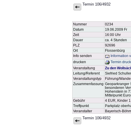
Termin 106/4932
Nummer
0234
Datum
19.06.2009 Fr
Zeit
16:00 Uhr
Dauer
ca. 4 Stunden
PLZ
92696
Ort
Flossenbürg
Info senden
Information 
drucken
Termin druc
Veranstaltung
Zu den Wollsäc
Leitung/Referent
Siefried Schulle
Veranstaltungstyp
Führung/Wande
Zusammenfassung
Geoparkranger Si
besonderen Verw
Hohenstein in 7
Mittelpunkt Eur
Gebühr
4 EUR, Kinder 
Treffpunkt
Parkplatz oberh
Veranstalter
Bayerisch-Böhm
Termin 106/4932