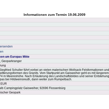
Informationen zum Termin 19.06.2009
versenden
ken
ken um Europas Mitte
r, Geoparkranger
rung
egfried Schuller führt vorbei an vielen malerischen Wollsack-Felsformationen und 
itterungsformen des Granits. Vom Startpunkt am Gaisweiher geht es mit längerem
74 m Meereshöhe. Nach Erläuterung des Landschaftsbildes und seiner Entstehun
opas bei Hildweinsreuth, dann weiter zum Rumpelbach.
1 EUR
alb Campingplatz Gaisweiher, 92696 Flossenbürg
ischer Geopark