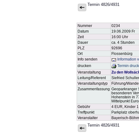
Termin 4826/4931
Nummer
0234
Datum
19.06.2009 Fr
Zeit
16:00 Uhr
Dauer
ca. 4 Stunden
PLZ
92696
Ort
Flossenbürg
Info senden
Information 
drucken
Termin druc
Veranstaltung
Zu den Wollsäc
Leitung/Referent
Siefried Schulle
Veranstaltungstyp
Führung/Wande
Zusammenfassung
Geoparkranger Si
besonderen Verw
Hohenstein in 7
Mittelpunkt Eur
Gebühr
4 EUR, Kinder 
Treffpunkt
Parkplatz oberh
Veranstalter
Bayerisch-Böhm
Termin 4826/4931