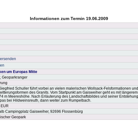
Informationen zum Termin 19.06.2009
versenden
ken
ken um Europas Mitte
r, Geoparkranger
rung
egfried Schuller führt vorbei an vielen malerischen Wollsack-Felsformationen und 
itterungsformen des Granits. Vom Startpunkt am Gaisweiher geht es mit längerem
74 m Meereshöhe. Nach Erläuterung des Landschaftsbildes und seiner Entstehun
opas bei Hildweinsreuth, dann weiter zum Rumpelbach.
1 EUR
alb Campingplatz Gaisweiher, 92696 Flossenbürg
ischer Geopark