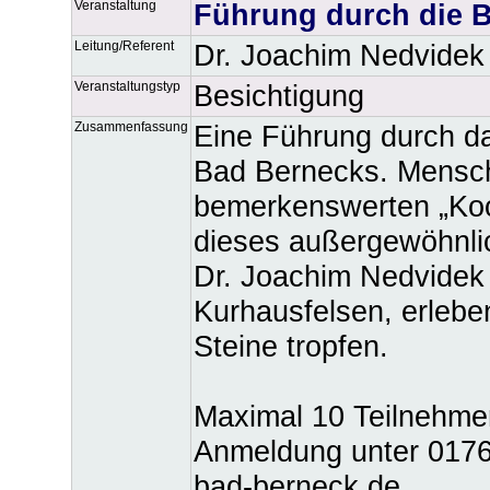
Veranstaltung
Führung durch die B
Leitung/Referent
Dr. Joachim Nedvidek
Veranstaltungstyp
Besichtigung
Zusammenfassung
Eine Führung durch da
Bad Bernecks. Mensch
bemerkenswerten „Koo
dieses außergewöhnli
Dr. Joachim Nedvidek 
Kurhausfelsen, erlebe
Steine tropfen.
Maximal 10 Teilnehmer
Anmeldung unter 0176 
bad-berneck.de