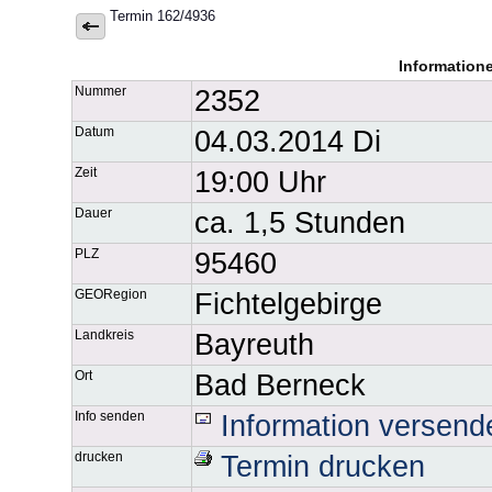
Termin 162/4936
Information
Nummer
2352
Datum
04.03.2014 Di
Zeit
19:00 Uhr
Dauer
ca. 1,5 Stunden
PLZ
95460
GEORegion
Fichtelgebirge
Landkreis
Bayreuth
Ort
Bad Berneck
Info senden
Information versend
drucken
Termin drucken