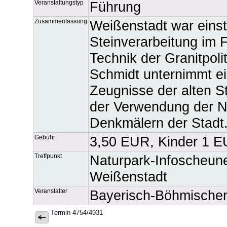
Veranstaltungstyp
Führung
Zusammenfassung
Weißenstadt war einst
Steinverarbeitung im F
Technik der Granitpoli
Schmidt unternimmt ei
Zeugnisse der alten St
der Verwendung der N
Denkmälern der Stadt
Gebühr
3,50 EUR, Kinder 1 
Treffpunkt
Naturpark-Infoscheun
Weißenstadt
Veranstalter
Bayerisch-Böhmische
Termin 4754/4931