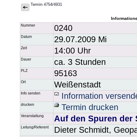
Termin 4754/4931
Information
Nummer
0240
Datum
29.07.2009 Mi
Zeit
14:00 Uhr
Dauer
ca. 3 Stunden
PLZ
95163
Ort
Weißenstadt
Info senden
Information versend
drucken
Termin drucken
Veranstaltung
Auf den Spuren der 
Leitung/Referent
Dieter Schmidt, Geop