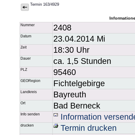
Termin 163/4929
Information
Nummer
2408
Datum
23.04.2014 Mi
Zeit
18:30 Uhr
Dauer
ca. 1,5 Stunden
PLZ
95460
GEORegion
Fichtelgebirge
Landkreis
Bayreuth
Ort
Bad Berneck
Info senden
Information versend
drucken
Termin drucken