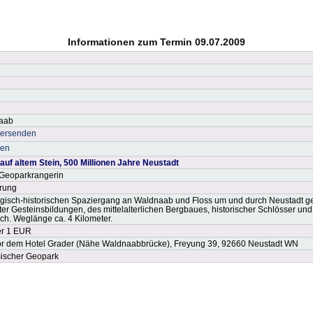
Informationen zum Termin 09.07.2009
aab
versenden
ken
uf altem Stein, 500 Millionen Jahre Neustadt
 Geoparkrangerin
rung
gisch-historischen Spaziergang an Waldnaab und Floss um und durch Neustadt g
ter Gesteinsbildungen, des mittelalterlichen Bergbaues, historischer Schlösser u
ch. Weglänge ca. 4 Kilometer.
er 1 EUR
or dem Hotel Grader (Nähe Waldnaabbrücke), Freyung 39, 92660 Neustadt WN
ischer Geopark