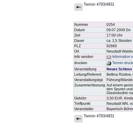
Termin 4793/4931
Nummer
0254
Datum
09.07.2009 Do
Zeit
17:00 Uhr
Dauer
ca. 2,5 Stunden
PLZ
92660
Ort
Neustadt Waldn
Info senden
Information 
drucken
Termin druc
Veranstaltung
Neues Schloss a
Leitung/Referent
Bettina Rüstow,
Veranstaltungstyp
Führung/Wande
Zusammenfassung
Auf einem geolo
den Spuren ural
Glasindustrie na
Gebühr
3,50 EUR, Kind
Treffpunkt
Neustadt WN, v
Veranstalter
Bayerisch-Böhm
Termin 4793/4931