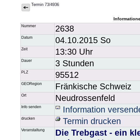
Termin 73/4936
Information
Nummer
2638
Datum
04.10.2015 So
Zeit
13:30 Uhr
Dauer
3 Stunden
PLZ
95512
GEORegion
Fränkische Schweiz
Ort
Neudrossenfeld
Info senden
Information versend
drucken
Termin drucken
Veranstaltung
Die Trebgast - ein k