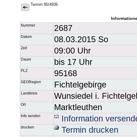
Termin 85/4936
Information
Nummer
2687
Datum
08.03.2015 So
Zeit
09:00 Uhr
Dauer
bis 17 Uhr
PLZ
95168
GEORegion
Fichtelgebirge
Landkreis
Wunsiedel i. Fichtelge
Ort
Marktleuthen
Info senden
Information versend
drucken
Termin drucken