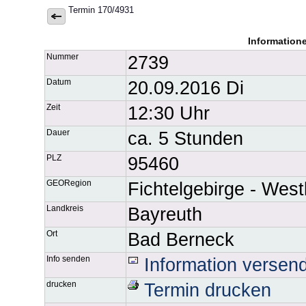
Termin 170/4931
Information
Nummer
2739
Datum
20.09.2016 Di
Zeit
12:30 Uhr
Dauer
ca. 5 Stunden
PLZ
95460
GEORegion
Fichtelgebirge - West
Landkreis
Bayreuth
Ort
Bad Berneck
Info senden
Information versen
drucken
Termin drucken