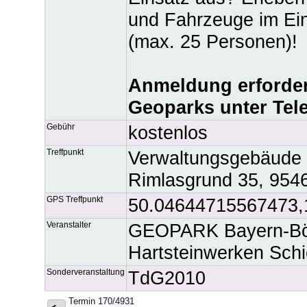
und Fahrzeuge im Ein
(max. 25 Personen)!
Anmeldung erforderl
Geoparks unter Tele
Gebühr
kostenlos
Treffpunkt
Verwaltungsgebäude 
Rimlasgrund 35, 954
GPS Treffpunkt
50.04644715567473,
Veranstalter
GEOPARK Bayern-Böh
Hartsteinwerken Schi
Sonderveranstaltung
TdG2010
Termin 170/4931