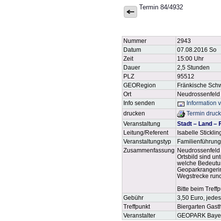
Termin 84/4932
Nummer
2943
Datum
07.08.2016 So
Zeit
15:00 Uhr
Dauer
2,5 Stunden
PLZ
95512
GEORegion
Fränkische Sch
Ort
Neudrossenfeld
Info senden
Information 
drucken
Termin druc
Veranstaltung
Stadt – Land – 
Leitung/Referent
Isabelle Stickli
Veranstaltungstyp
Familienführung
Zusammenfassung
Neudrossenfeld a
Ortsbild sind u
welche Bedeutun
Geoparkrangerin 
Wegstrecke rund
Bitte beim Tref
Gebühr
3,50 Euro, jedes
Treffpunkt
Biergarten Gast
Veranstalter
GEOPARK Bayer