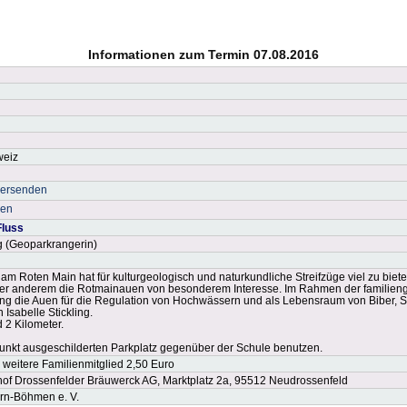
Informationen zum Termin 07.08.2016
weiz
versenden
ken
Fluss
ng (Geoparkrangerin)
m Roten Main hat für kulturgeologisch und naturkundliche Streifzüge viel zu biete
nter anderem die Rotmainauen von besonderem Interesse. Im Rahmen der familieng
g die Auen für die Regulation von Hochwässern und als Lebensraum von Biber, S
Isabelle Stickling.
 2 Kilometer.
fpunkt ausgeschilderten Parkplatz gegenüber der Schule benutzen.
 weitere Familienmitglied 2,50 Euro
hof Drossenfelder Bräuwerck AG, Marktplatz 2a, 95512 Neudrossenfeld
n-Böhmen e. V.