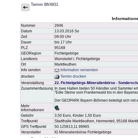
Termin 88/4931
Information
Nummer
2946
Datum
13.03.2016 So
Zeit
09:00 Uhr
Dauer
bis 17 Uhr
PLZ
95168
GEORegion
Fichtelgebirge
Landkreis
Wunsiedel i. Fichtelgebirge
Ort
Marktleuthen
Info senden
Information versenden
drucken
Termin drucken
Veranstaltung
22. Fichtelgebirgs-Mineralienbörse - Sondersc
Zusammenfassung
In zwei Hallen bieten 50 Händler und Sammler erl
"Edle Steine vom Frankenwald bis in den Bayerwald
Der GEOPARK Bayern-Böhmen beteiligt sich mit e
Mehr
Informationen
Gebühr
3,50 Euro, Kinder 1,50 Euro
Treffpunkt
Stadthalle Marktleuthen, Hermenteil, 95168 Markt
GPS Treffpunkt
50.125813,11.99965
Veranstalter
IG Mineralienbörse Fichtelgebirge