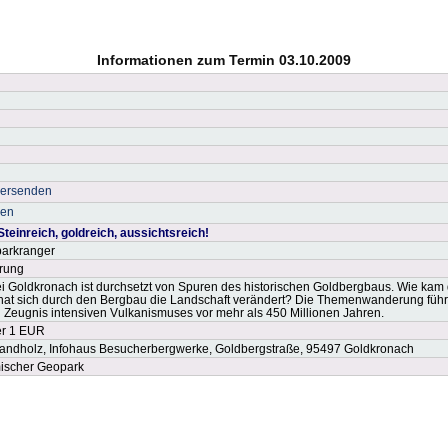
Informationen zum Termin 03.10.2009
versenden
ken
Steinreich, goldreich, aussichtsreich!
arkranger
rung
i Goldkronach ist durchsetzt von Spuren des historischen Goldbergbaus. Wie kam 
at sich durch den Bergbau die Landschaft verändert? Die Themenwanderung führ
in Zeugnis intensiven Vulkanismuses vor mehr als 450 Millionen Jahren.
er 1 EUR
andholz, Infohaus Besucherbergwerke, Goldbergstraße, 95497 Goldkronach
ischer Geopark