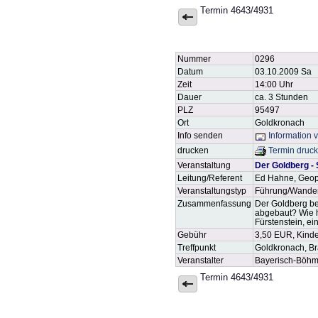
Termin 4643/4931
Nummer
0296
Datum
03.10.2009 Sa
Zeit
14:00 Uhr
Dauer
ca. 3 Stunden
PLZ
95497
Ort
Goldkronach
Info senden
Information 
drucken
Termin druc
Veranstaltung
Der Goldberg - 
Leitung/Referent
Ed Hahne, Geop
Veranstaltungstyp
Führung/Wande
Zusammenfassung
Der Goldberg be
abgebaut? Wie h
Fürstenstein, e
Gebühr
3,50 EUR, Kind
Treffpunkt
Goldkronach, Br
Veranstalter
Bayerisch-Böhm
Termin 4643/4931