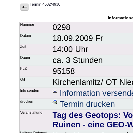
Termin 4682/4936
Information
Nummer
0298
Datum
18.09.2009 Fr
Zeit
14:00 Uhr
Dauer
ca. 3 Stunden
PLZ
95158
Ort
Kirchenlamitz/ OT Nie
Info senden
Information versend
drucken
Termin drucken
Veranstaltung
Tag des Geotops: Vo
Ruinen - eine GEO-
Leitung/Referent