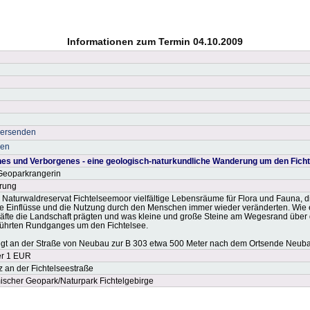
Informationen zum Termin 04.10.2009
versenden
ken
 und Verborgenes - eine geologisch-naturkundliche Wanderung um den Ficht
 Geoparkrangerin
rung
s Naturwaldreservat Fichtelseemoor vielfältige Lebensräume für Flora und Fauna, d
he Einflüsse und die Nutzung durch den Menschen immer wieder veränderten. Wie
äfte die Landschaft prägten und was kleine und große Steine am Wegesrand über d
ührten Rundganges um den Fichtelsee.
iegt an der Straße von Neubau zur B 303 etwa 500 Meter nach dem Ortsende Neub
er 1 EUR
 an der Fichtelseestraße
scher Geopark/Naturpark Fichtelgebirge