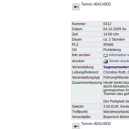
Termin 4641/4932
Nummer
0312
Datum
04.10.2009 So
Zeit
14:00 Uhr
Dauer
ca. 2 Stunden
PLZ
95686
Ort
Fichtelberg
Info senden
Information 
drucken
Termin druc
Veranstaltung
Sagenumwobenes
Leitung/Referent
Christine Roth,
Veranstaltungstyp
Führung/Wande
Zusammenfassung
Heute bietet da
durch klimatisc
geologischen Kr
Themen des gef
Der Parkplatz l
Gebühr
3.50 EUR, Kind
Treffpunkt
Wanderparkplatz
Veranstalter
Bayerisch-Böhmi
Termin 4641/4932