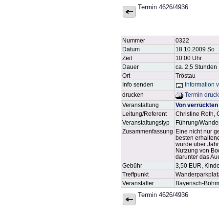
Termin 4626/4936
Nummer
0322
Datum
18.10.2009 So
Zeit
10:00 Uhr
Dauer
ca. 2,5 Stunden
Ort
Tröstau
Info senden
Information 
drucken
Termin druc
Veranstaltung
Von verrückten
Leitung/Referent
Christine Roth,
Veranstaltungstyp
Führung/Wande
Zusammenfassung
Eine nicht nur 
besten erhalten
wurde über Jahr
Nutzung von Bod
darunter das Au
Gebühr
3,50 EUR, Kind
Treffpunkt
Wanderparkplat
Veranstalter
Bayerisch-Böhm
Termin 4626/4936