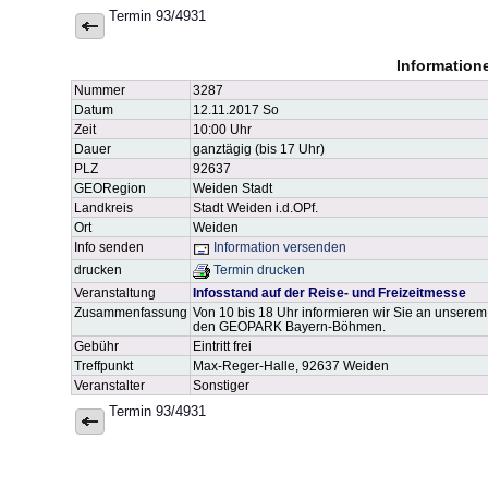
Termin 93/4931
Information
Nummer
3287
Datum
12.11.2017 So
Zeit
10:00 Uhr
Dauer
ganztägig (bis 17 Uhr)
PLZ
92637
GEORegion
Weiden Stadt
Landkreis
Stadt Weiden i.d.OPf.
Ort
Weiden
Info senden
Information versenden
drucken
Termin drucken
Veranstaltung
Infosstand auf der Reise- und Freizeitmesse
Zusammenfassung
Von 10 bis 18 Uhr informieren wir Sie an unserem
den GEOPARK Bayern-Böhmen.
Gebühr
Eintritt frei
Treffpunkt
Max-Reger-Halle, 92637 Weiden
Veranstalter
Sonstiger
Termin 93/4931