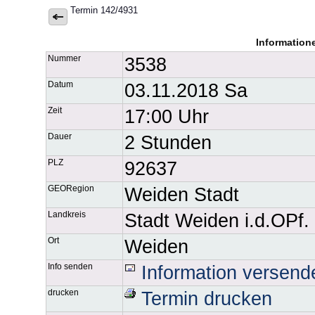
Termin 142/4931
Information
Nummer
3538
Datum
03.11.2018 Sa
Zeit
17:00 Uhr
Dauer
2 Stunden
PLZ
92637
GEORegion
Weiden Stadt
Landkreis
Stadt Weiden i.d.OPf.
Ort
Weiden
Info senden
Information versend
drucken
Termin drucken