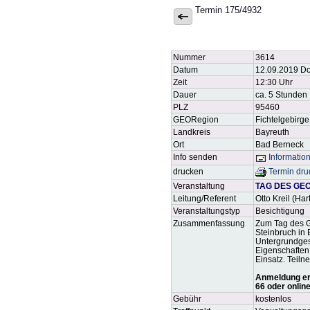
Termin 175/4932
Nummer
3614
Datum
12.09.2019 D
Zeit
12:30 Uhr
Dauer
ca. 5 Stunden
PLZ
95460
GEORegion
Fichtelgebirge
Landkreis
Bayreuth
Ort
Bad Berneck
Info senden
Informatio
drucken
Termin dru
Veranstaltung
TAG DES GEOT
Leitung/Referent
Otto Kreil (Ha
Veranstaltungstyp
Besichtigung
Zusammenfassung
Zum Tag des G
Steinbruch in
Untergrundges
Eigenschaften
Einsatz. Teil
Anmeldung erf
66 oder onlin
Gebühr
kostenlos