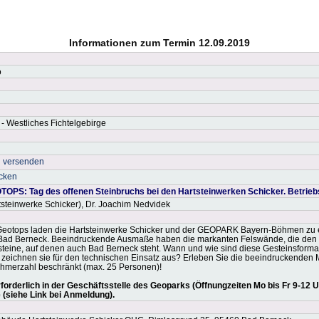
Informationen zum Termin 12.09.2019
o
 - Westliches Fichtelgebirge
n versenden
cken
OPS: Tag des offenen Steinbruchs bei den Hartsteinwerken Schicker. Betrieb
rtsteinwerke Schicker), Dr. Joachim Nedvidek
eotops laden die Hartsteinwerke Schicker und der GEOPARK Bayern-Böhmen zu ei
 Bad Berneck. Beeindruckende Ausmaße haben die markanten Felswände, die den Bl
teine, auf denen auch Bad Berneck steht. Wann und wie sind diese Gesteinsform
 zeichnen sie für den technischen Einsatz aus? Erleben Sie die beeindruckende
nehmerzahl beschränkt (max. 25 Personen)!
orderlich in der Geschäftsstelle des Geoparks (Öffnungzeiten Mo bis Fr 9-12 Uhr
e (siehe Link bei Anmeldung).