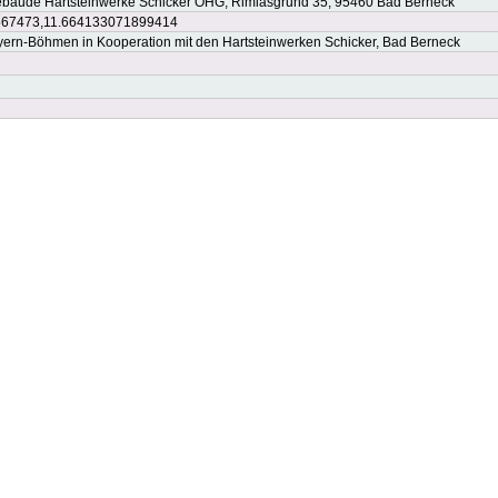
bäude Hartsteinwerke Schicker OHG, Rimlasgrund 35, 95460 Bad Berneck
567473,11.664133071899414
n-Böhmen in Kooperation mit den Hartsteinwerken Schicker, Bad Berneck