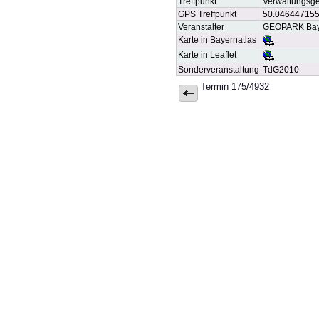
Treffpunkt
Verwaltungsge
GPS Treffpunkt
50.04644715
Veranstalter
GEOPARK Bayer
Karte in Bayernatlas
Karte in Leaflet
Sonderveranstaltung
TdG2010
Termin 175/4932