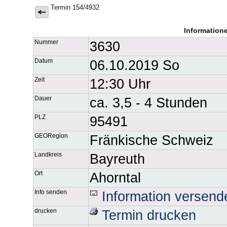
Termin 154/4932
Information
Nummer
3630
Datum
06.10.2019 So
Zeit
12:30 Uhr
Dauer
ca. 3,5 - 4 Stunden
PLZ
95491
GEORegion
Fränkische Schweiz
Landkreis
Bayreuth
Ort
Ahorntal
Info senden
Information versend
drucken
Termin drucken