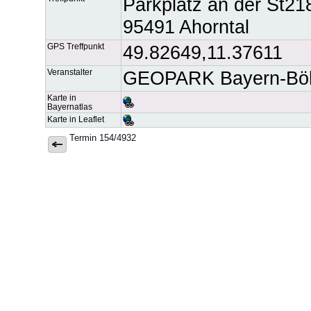
Parkplatz an der St218
95491 Ahorntal
GPS Treffpunkt
49.82649,11.37611
Veranstalter
GEOPARK Bayern-Böh
Karte in
Bayernatlas
Karte in Leaflet
Termin 154/4932