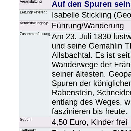
Veranstaltung
Auf den Spuren sein
Leitung/Referent
Isabelle Stickling (Ge
Veranstaltungstyp
Führung/Wanderung
Zusammenfassung
Am 23. Juli 1830 lust
und seine Gemahlin 
Ailsbachtal. Es ist sei
Wanderwege der Fränk
seiner ältesten. Geopa
Spuren der königliche
Rabenstein, Schneider
entlang des Weges, wi
faszinieren bis heute.
Gebühr
4,50 Euro, Kinder frei
Treffpunkt