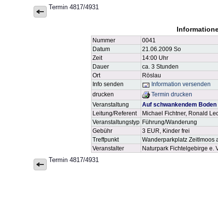
Termin 4817/4931
Information
Nummer
0041
Datum
21.06.2009 So
Zeit
14:00 Uhr
Dauer
ca. 3 Stunden
Ort
Röslau
Info senden
Information versenden
drucken
Termin drucken
Veranstaltung
Auf schwankendem Boden - 
Leitung/Referent
Michael Fichtner, Ronald Le
Veranstaltungstyp
Führung/Wanderung
Gebühr
3 EUR, Kinder frei
Treffpunkt
Wanderparkplatz Zeitlmoos 
Veranstalter
Naturpark Fichtelgebirge e. V
Termin 4817/4931