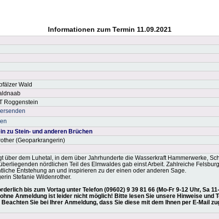
Informationen zum Termin 11.09.2021
pfälzer Wald
Waldnaab
OT Roggenstein
versenden
ken
tein zu Stein- und anderen Brüchen
rother (Geoparkrangerin)
gt über dem Luhetal, in dem über Jahrhunderte die Wasserkraft Hammerwerke, Sch
überliegenden nördlichen Teil des Elmwaldes gab einst Arbeit. Zahlreiche Felsb
htliche Entstehung an und inspirieren zu der einen oder anderen Sage.
erin Stefanie Wildenrother.
derlich bis zum Vortag unter Telefon (09602) 9 39 81 66 (Mo-Fr 9-12 Uhr, Sa 11-
ohne Anmeldung ist leider nicht möglich! Bitte lesen Sie unsere Hinweise un
 Beachten Sie bei Ihrer Anmeldung, dass Sie diese mit dem Ihnen per E-Mail z