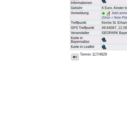
Informationen
Gebühr
6 Euro, Kinder b
Anmeldung
Jetzt anm
(Grün = freie Pl
Treffpunkt
Kirche St. Erhar
GPS Treffpunkt
49.64067, 12.2
Veranstalter
GEOPARK Bayer
Karte in
Bayernatlas
Karte in Leaflet
Termin 117/4929