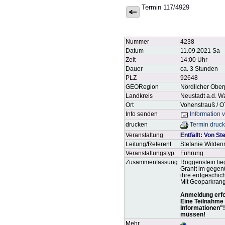
Termin 117/4929
Nummer
4238
Datum
11.09.2021 Sa
Zeit
14:00 Uhr
Dauer
ca. 3 Stunden
PLZ
92648
GEORegion
Nördlicher Ober
Landkreis
Neustadt a.d. 
Ort
Vohenstrauß / 
Info senden
Information 
drucken
Termin druc
Veranstaltung
Entfällt: Von S
Leitung/Referent
Stefanie Wilden
Veranstaltungstyp
Führung
Zusammenfassung
Roggenstein lie
Granit im gegen
ihre erdgeschic
Mit Geoparkrang
Anmeldung erfor
Eine Teilnahme 
Informationen"!
müssen!
Mehr