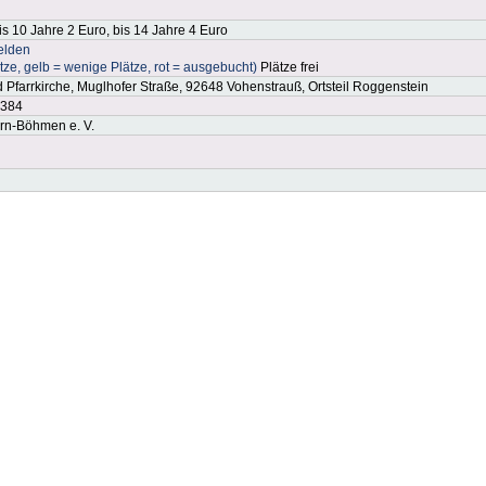
is 10 Jahre 2 Euro, bis 14 Jahre 4 Euro
elden
ätze, gelb = wenige Plätze, rot = ausgebucht)
Plätze frei
d Pfarrkirche, Muglhofer Straße, 92648 Vohenstrauß, Ortsteil Roggenstein
6384
n-Böhmen e. V.