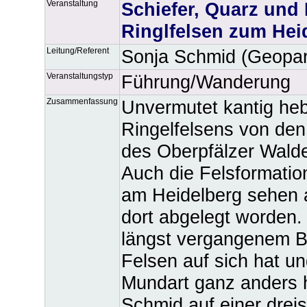
Veranstaltung
Schiefer, Quarz und
Ringlfelsen zum Hei
Leitung/Referent
Sonja Schmid (Geopar
Veranstaltungstyp
Führung/Wanderung
Zusammenfassung
Unvermutet kantig heb
Ringelfelsens von den
des Oberpfälzer Walde
Auch die Felsformatio
am Heidelberg sehen 
dort abgelegt worden
längst vergangenem B
Felsen auf sich hat u
Mundart ganz anders h
Schmid auf einer dre