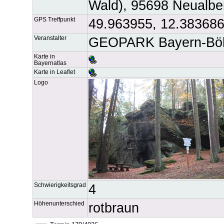
Wald), 95698 Neualbe
GPS Treffpunkt
49.963955, 12.38368
Veranstalter
GEOPARK Bayern-Böh
Karte in
Bayernatlas
Karte in Leaflet
Logo
Schwierigkeitsgrad
4
Höhenunterschied
rotbraun