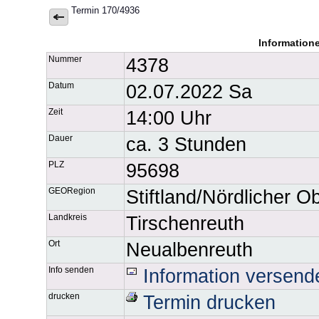
Termin 170/4936
Information
Nummer
4378
Datum
02.07.2022 Sa
Zeit
14:00 Uhr
Dauer
ca. 3 Stunden
PLZ
95698
GEORegion
Stiftland/Nördlicher O
Landkreis
Tirschenreuth
Ort
Neualbenreuth
Info senden
Information versend
drucken
Termin drucken