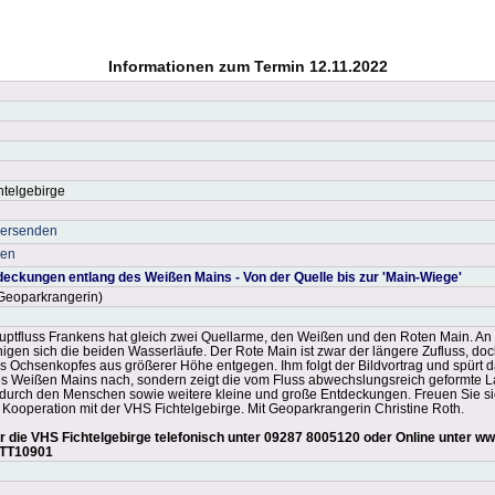
Informationen zum Termin 12.11.2022
htelgebirge
versenden
ken
eckungen entlang des Weißen Mains - Von der Quelle bis zur 'Main-Wiege'
(Geoparkrangerin)
uptfluss Frankens hat gleich zwei Quellarme, den Weißen und den Roten Main. An
gen sich die beiden Wasserläufe. Der Rote Main ist zwar der längere Zufluss, doc
 Ochsenkopfes aus größerer Höhe entgegen. Ihm folgt der Bildvortrag und spürt da
s Weißen Mains nach, sondern zeigt die vom Fluss abwechslungsreich geformte Lan
 durch den Menschen sowie weitere kleine und große Entdeckungen. Freuen Sie sic
 Kooperation mit der VHS Fichtelgebirge. Mit Geoparkrangerin Christine Roth.
die VHS Fichtelgebirge telefonisch unter 09287 8005120 oder Online unter ww
TT10901