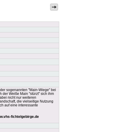
 der sogenannten "Main-Wiege" bei
h der Weiße Main "stürzt" sich ihm
bei nicht nur weiteren
dschaft, die vielseitige Nutzung
h auf eine interessante
w.vhs-fichtelgebirge.de