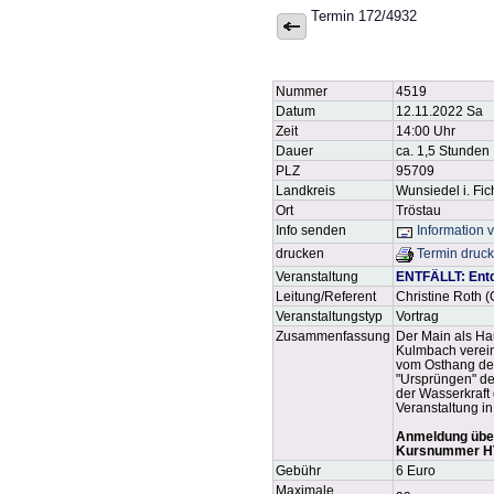
Termin 172/4932
Nummer
4519
Datum
12.11.2022 Sa
Zeit
14:00 Uhr
Dauer
ca. 1,5 Stunden
PLZ
95709
Landkreis
Wunsiedel i. Fic
Ort
Tröstau
Info senden
Information 
drucken
Termin druc
Veranstaltung
ENTFÄLLT: Entd
Leitung/Referent
Christine Roth 
Veranstaltungstyp
Vortrag
Zusammenfassung
Der Main als Ha
Kulmbach vereini
vom Osthang des
"Ursprüngen" de
der Wasserkraft
Veranstaltung in
Anmeldung über 
Kursnummer H
Gebühr
6 Euro
Maximale