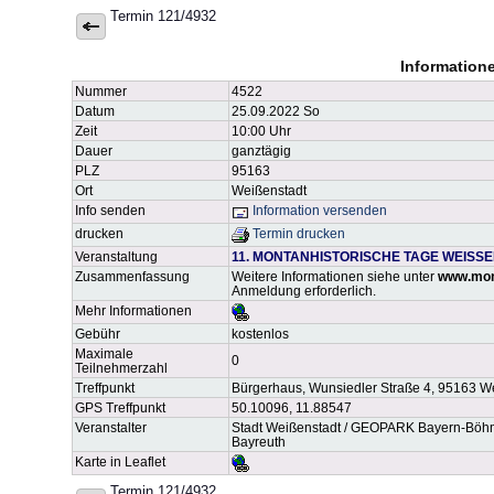
Termin 121/4932
Information
Nummer
4522
Datum
25.09.2022 So
Zeit
10:00 Uhr
Dauer
ganztägig
PLZ
95163
Ort
Weißenstadt
Info senden
Information versenden
drucken
Termin drucken
Veranstaltung
11. MONTANHISTORISCHE TAGE WEISS
Zusammenfassung
Weitere Informationen siehe unter
www.mon
Anmeldung erforderlich.
Mehr Informationen
Gebühr
kostenlos
Maximale
0
Teilnehmerzahl
Treffpunkt
Bürgerhaus, Wunsiedler Straße 4, 95163 W
GPS Treffpunkt
50.10096, 11.88547
Veranstalter
Stadt Weißenstadt / GEOPARK Bayern-Böhmen 
Bayreuth
Karte in Leaflet
Termin 121/4932