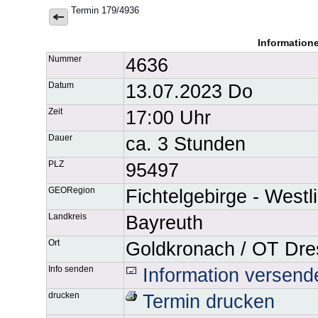
Termin 179/4936
Information
Nummer
4636
Datum
13.07.2023 Do
Zeit
17:00 Uhr
Dauer
ca. 3 Stunden
PLZ
95497
GEORegion
Fichtelgebirge - Westl
Landkreis
Bayreuth
Ort
Goldkronach / OT Dre
Info senden
Information versend
drucken
Termin drucken