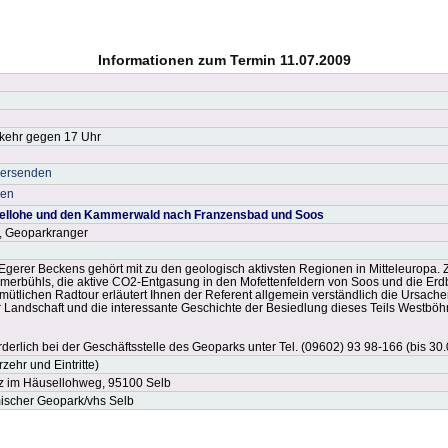
Informationen zum Termin 11.07.2009
kkehr gegen 17 Uhr
versenden
ken
ellohe und den Kammerwald nach Franzensbad und Soos
, Geoparkranger
Egerer Beckens gehört mit zu den geologisch aktivsten Regionen in Mitteleuropa.
erbühls, die aktive CO2-Entgasung in den Mofettenfeldern von Soos und die Erd
ütlichen Radtour erläutert Ihnen der Referent allgemein verständlich die Ursache
 Landschaft und die interessante Geschichte der Besiedlung dieses Teils Westböh
erlich bei der Geschäftsstelle des Geoparks unter Tel. (09602) 93 98-166 (bis 30
ehr und Eintritte)
z im Häusellohweg, 95100 Selb
ischer Geopark/vhs Selb