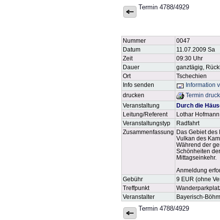
Termin 4788/4929
Nummer
0047
Datum
11.07.2009 Sa
Zeit
09:30 Uhr
Dauer
ganztägig, Rüc
Ort
Tschechien
Info senden
Information 
drucken
Termin druc
Veranstaltung
Durch die Häus
Leitung/Referent
Lothar Hofmann
Veranstaltungstyp
Radfahrt
Zusammenfassung
Das Gebiet des 
Vulkan des Kamm
Während der gem
Schönheiten der
Mittagseinkehr.
Anmeldung erford
Gebühr
9 EUR (ohne Verz
Treffpunkt
Wanderparkplat
Veranstalter
Bayerisch-Böhm
Termin 4788/4929