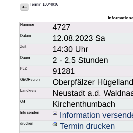
Termin 180/4936
Information
Nummer
4727
Datum
12.08.2023 Sa
Zeit
14:30 Uhr
Dauer
2 - 2,5 Stunden
PLZ
91281
GEORegion
Oberpfälzer Hügellan
Landkreis
Neustadt a.d. Waldna
Ort
Kirchenthumbach
Info senden
Information versend
drucken
Termin drucken