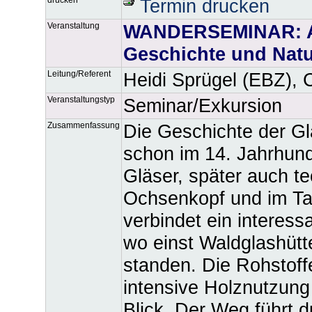
Termin drucken
Veranstaltung
WANDERSEMINAR: A
Geschichte und Natu
Leitung/Referent
Heidi Sprügel (EBZ), 
Veranstaltungstyp
Seminar/Exkursion
Zusammenfassung
Die Geschichte der Gl
schon im 14. Jahrhund
Gläser, später auch t
Ochsenkopf und im Tal
verbindet ein interes
wo einst Waldglashütt
standen. Die Rohstoff
intensive Holznutzun
Blick. Der Weg führt d