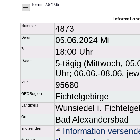
Termin 20/4936
Information
Nummer
4873
Datum
05.06.2024 Mi
Zeit
18:00 Uhr
Dauer
5-tägig (Mittwoch, 05.
Uhr; 06.06.-08.06. jew
PLZ
95680
GEORegion
Fichtelgebirge
Landkreis
Wunsiedel i. Fichtelge
Ort
Bad Alexandersbad
Info senden
Information versend
drucken