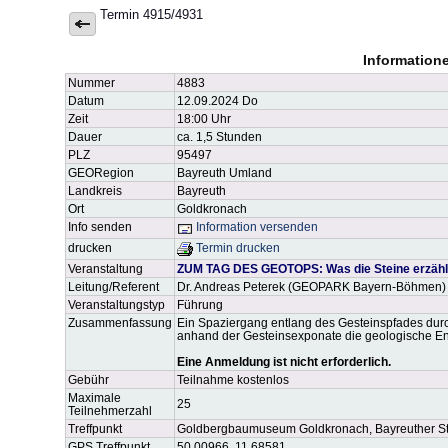
Termin 4915/4931
Information
Nummer
4883
Datum
12.09.2024 Do
Zeit
18:00 Uhr
Dauer
ca. 1,5 Stunden
PLZ
95497
GEORegion
Bayreuth Umland
Landkreis
Bayreuth
Ort
Goldkronach
Info senden
Information versenden
drucken
Termin drucken
Veranstaltung
ZUM TAG DES GEOTOPS: Was die Steine erzähle
Leitung/Referent
Dr. Andreas Peterek (GEOPARK Bayern-Böhmen)
Veranstaltungstyp
Führung
Zusammenfassung
Ein Spaziergang entlang des Gesteinspfades durc
anhand der Gesteinsexponate die geologische E
Eine Anmeldung ist nicht erforderlich.
Gebühr
Teilnahme kostenlos
Maximale
25
Teilnehmerzahl
Treffpunkt
Goldbergbaumuseum Goldkronach, Bayreuther St
GPS Treffpunkt
50.00966, 11.68581